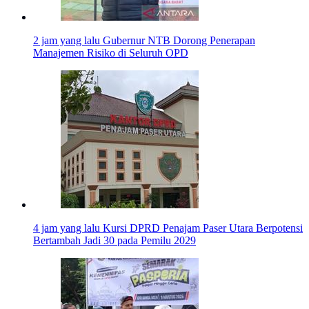
2 jam yang lalu
Gubernur NTB Dorong Penerapan
Manajemen Risiko di Seluruh OPD
4 jam yang lalu
Kursi DPRD Penajam Paser Utara Berpotensi
Bertambah Jadi 30 pada Pemilu 2029