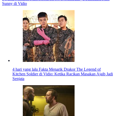
Sunny di Vidio
4 hari yang lalu
Fakta Menarik Drakor The Legend of
Kitchen Soldier di Vidio: Ketika Racikan Masakan Ajaib Jadi
Senjata