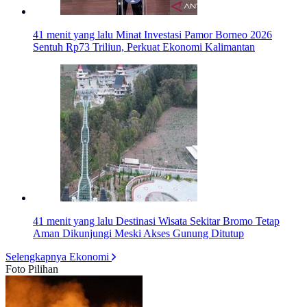
41 menit yang lalu
Minat Investasi Pamor Borneo 2026
Sentuh Rp73 Triliun, Perkuat Ekonomi Kalimantan
41 menit yang lalu
Destinasi Wisata Sekitar Bromo Tetap
Aman Dikunjungi Meski Akses Gunung Ditutup
Selengkapnya Ekonomi
Foto Pilihan