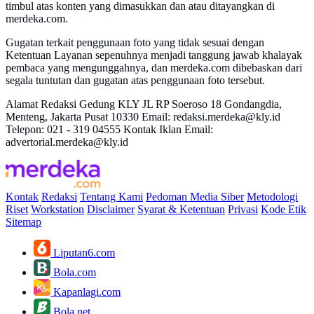
timbul atas konten yang dimasukkan dan atau ditayangkan di
merdeka.com.
Gugatan terkait penggunaan foto yang tidak sesuai dengan
Ketentuan Layanan sepenuhnya menjadi tanggung jawab khalayak
pembaca yang mengunggahnya, dan merdeka.com dibebaskan dari
segala tuntutan dan gugatan atas penggunaan foto tersebut.
Alamat Redaksi Gedung KLY JL RP Soeroso 18 Gondangdia,
Menteng, Jakarta Pusat 10330 Email: redaksi.merdeka@kly.id
Telepon: 021 - 319 04555 Kontak Iklan Email:
advertorial.merdeka@kly.id
Kontak
Redaksi
Tentang Kami
Pedoman Media Siber
Metodologi
Riset
Workstation
Disclaimer
Syarat & Ketentuan
Privasi
Kode Etik
Sitemap
Liputan6.com
Bola.com
Kapanlagi.com
Bola.net