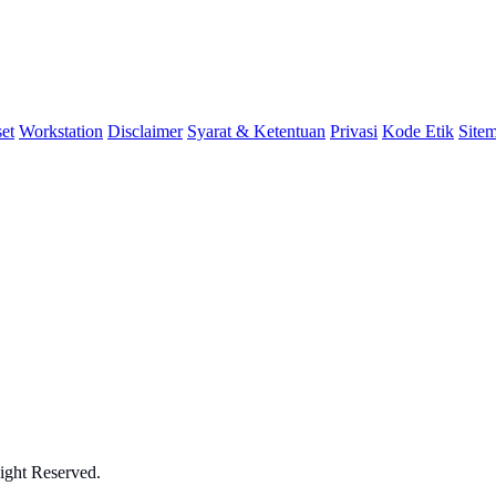
et
Workstation
Disclaimer
Syarat & Ketentuan
Privasi
Kode Etik
Site
ght Reserved.