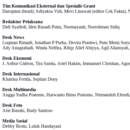
Tim Komunikasi Eksternal dan Spesialis Grant
Darojatun (head); Adiyaksa Vidi, Mevi Linawati (editor Cek Fakta), N
Redaktur Pelaksana
Didi Syafirdi, Idris Rusadi Putra, Nurmayanti, Nurrohman Sidiq
Desk News
Luqman Rimadi, Jonathan P Purba, Devira Prastiwi, Putu Merta Surya
Ady Anugrahadi, Winda Nelfira, Rifqy Alief Abiyya, Agil Aliansy
Desk Ekonomi
J. Arthur Gideon, Tira Santia, Arief Hakim, Immanuel Christian, Agu
Desk Internasional
Khairisa Ferida, Septian Deny
Desk Multimedia
Angga Yudha Pratomo, Harwanto Bimo Pratomo, Nirmatuloh Efendi, S
Desk Foto
Arie Basuki, Budy Santoso
Media Sosial
Debby Restu, Luluk Handayani