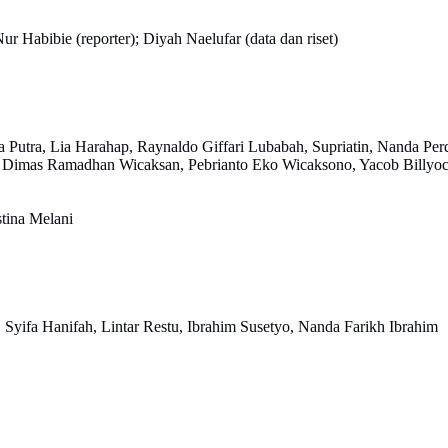
ur Habibie (reporter); Diyah Naelufar (data dan riset)
 Putra, Lia Harahap, Raynaldo Giffari Lubabah, Supriatin, Nanda Perd
ah, Dimas Ramadhan Wicaksan, Pebrianto Eko Wicaksono, Yacob Billyo
stina Melani
yifa Hanifah, Lintar Restu, Ibrahim Susetyo, Nanda Farikh Ibrahim