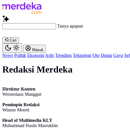
Tanya apapun ten
Cari
Masuk
News
Politik
Ekonomi
Artis
Trending
Teknologi
Oto
Dunia
Gaya
Se
Redaksi Merdeka
Direktur Konten
Wenseslaus Manggut
Pemimpin Redaksi
Wisnoe Moerti
Head of Multimedia KLY
Muhammad Hasits Masrukhin