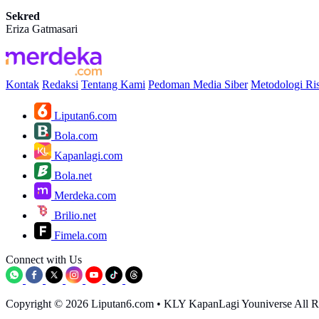
Sekred
Eriza Gatmasari
Kontak
Redaksi
Tentang Kami
Pedoman Media Siber
Metodologi Ris
Liputan6.com
Bola.com
Kapanlagi.com
Bola.net
Merdeka.com
Brilio.net
Fimela.com
Connect with Us
Copyright © 2026 Liputan6.com
•
KLY KapanLagi Youniverse All Ri