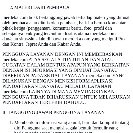
MATERI DARI PEMBACA
merdeka.com tidak bertanggung jawab terhadap materi yang dimuat
oleh pembaca atau ditulis oleh pembaca, baik itu berupa komentar
pihak ketiga (penggemar), komentar berita, foto, profil dan
sebagainya baik yang tercantum di situs utama merdeka.com
dan/atau situs-situs lain di bawah merdeka.com yang meliputi Pro
dan Kontra, Jepret Anda dan Kabar Anda.
PENGGUNA LAYANAN DENGAN INI MEMBEBASKAN
merdeka.com ATAS SEGALA TUNTUTAN DAN ATAU
GUGATAN DALAM BENTUK APAPUN YANG BERKAITAN
DENGAN ISI INFORMASI YANG DIMUAT DAN/ATAU
DIBERIKAN PADA SETIAP LAYANAN merdeka.com YANG
DILAKUKAN DENGAN MENGISI FORM APLIKASI
PENDAFTARAN DAN/ATAU MELALUI LAYANAN
merdeka.com LAINNYA DI MANA MEMUNGKINKAN
PENGGUNA TIDAK DIHARUSKAN UNTUK MELAKUKAN
PENDAFTARAN TERLEBIH DAHULU.
II. TANGGUNG JAWAB PENGGUNA LAYANAN
Memberikan informasi yang akurat, baru dan komplit tentang
diri Pengguna saat mengisi segala bentuk formulir yang