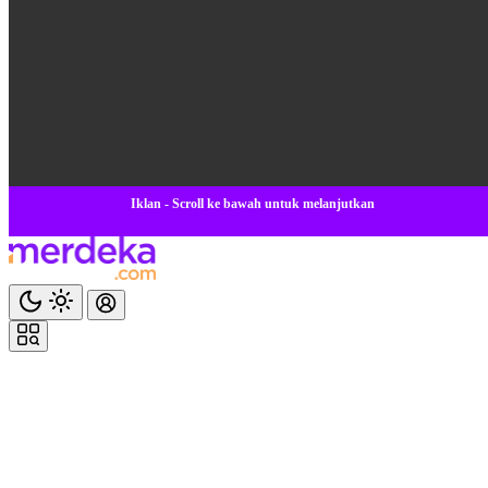
Iklan - Scroll ke bawah untuk melanjutkan